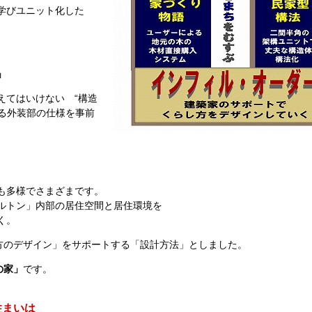
学びユニット化した
」
えてはいけない “構造
わる外装部の仕様を事前
。
も多様でさまざまです。
ルトン」内部の居住空間と居住環境を
く。
方のデザイン」をサポートする「設計方法」としました。
の家」
です。
住まいは