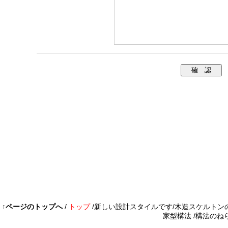
↑ページのトップへ
/
トップ
/
新しい設計スタイルです
/
木造スケルトン
家型構法
/
構法のね